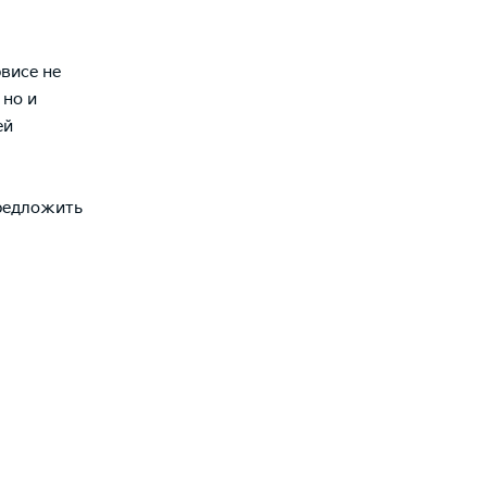
висе не
 но и
ей
предложить