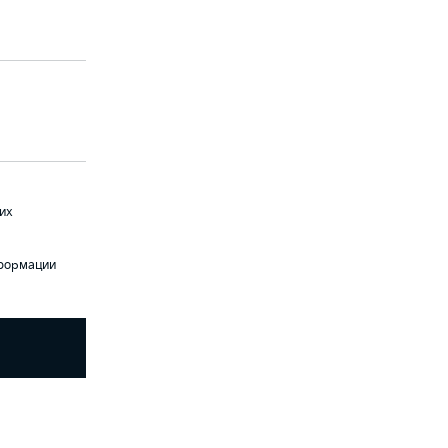
их
нформации