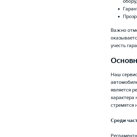
обору
Гаран
Прозр
Важно отме
оказываетс
учесть гар
Основн
Наш сервис
автомобиле
является р
характера 
стремятся 
Среди час
Регламентн