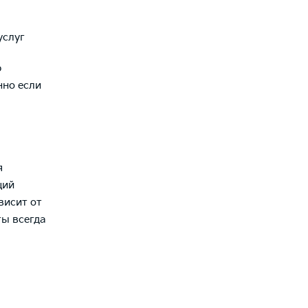
услуг
ю
нно если
я
ций
висит от
ты всегда