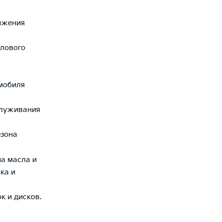
ижения
илового
мобиля
служивания
езона
на масла и
ка и
к и дисков.