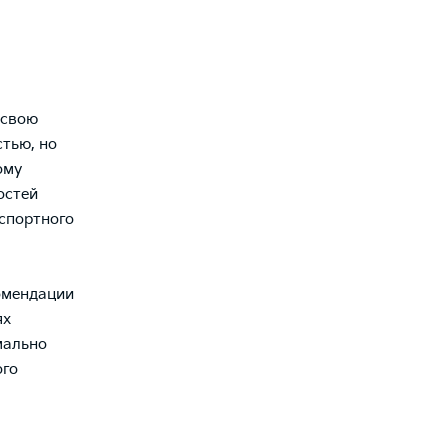
 свою
тью, но
ому
остей
спортного
омендации
ях
мально
ого