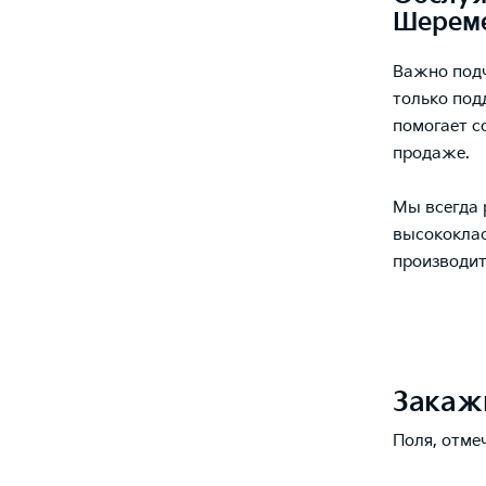
Шереме
Важно подч
только под
помогает с
продаже.
Мы всегда 
высококлас
производит
Закаж
Поля, отме