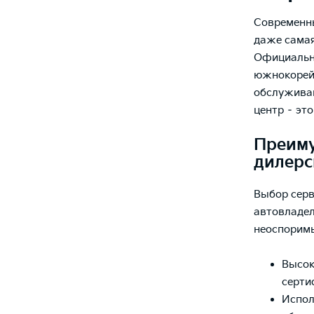
Современны
даже самая
Официальны
южнокорейс
обслуживан
центр – эт
Преиму
дилерс
Выбор серв
автовладел
неоспорим
Высок
серти
Испол