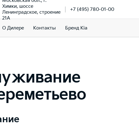
Московская обл., г.
Химки, шоссе
+7 (495) 780-01-00
Ленинградское, строение
21А
О Дилере
Контакты
Бренд Kia
луживание
ереметьево
ание