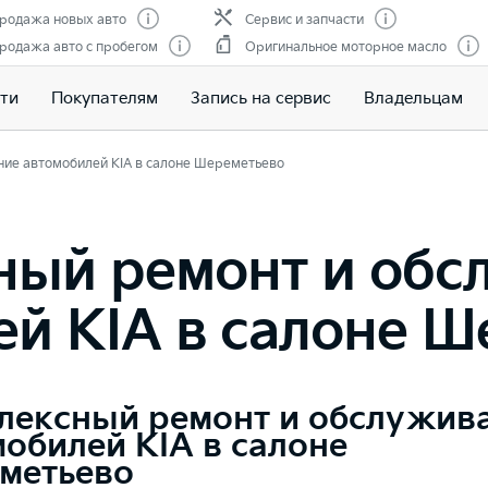
родажа новых авто
Сервис и запчасти
родажа авто с пробегом
Оригинальное моторное масло
ти
Покупателям
Запись на сервис
Владельцам
ие автомобилей KIA в салоне Шереметьево
ный ремонт и обс
ей KIA в салоне Ш
лексный ремонт и обслужив
обилей KIA в салоне
метьево