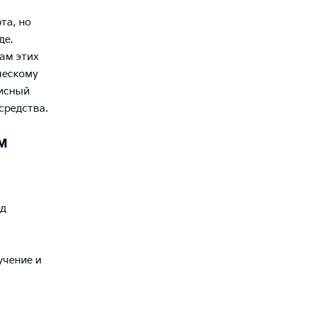
та, но
де.
ам этих
ческому
висный
средства.
м
яд
учение и