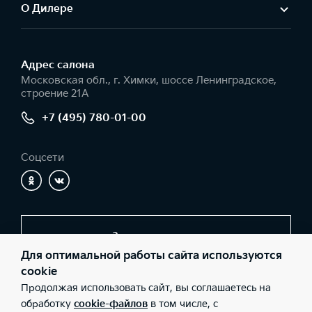
О Дилере
Адрес салонa
Московская обл., г. Химки, шоссе Ленинградское,
строение 21А
+7 (495) 780-01-00
Соцсети
Заказать звонок
Для оптимальной работы сайта используются
cookie
Продолжая использовать сайт, вы соглашаетесь на
© 2026 Юридические лица ООО «КЦ Шереметьево»
(Фактический адрес: Московская обл., г. Химки, шоссе
обработку
cookie-файлов
в том числе, с
Ленинградское, строение 21А; Телефон: +7 (495) 780-01-00;