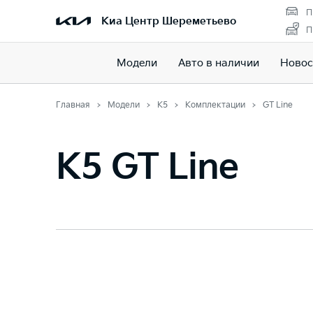
П
Киа Центр Шереметьево
П
Модели
Авто в наличии
Новос
Главная
Модели
K5
Комплектации
GT Line
K5 GT Line