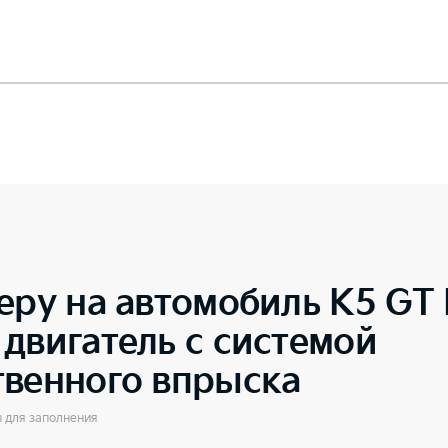
еру на автомобиль
K5 GT 
двигатель с системой
твенного впрыска
ы для заполнения