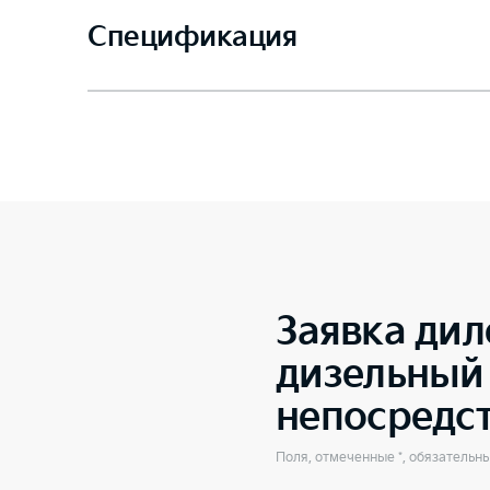
Спецификация
Заявка дил
дизельный 
непосредс
Поля, отмеченные *, обязательн