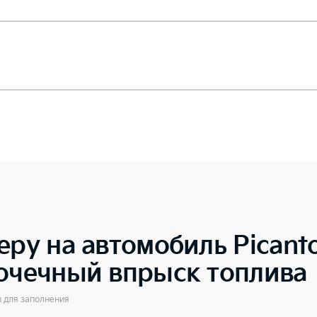
еру на автомобиль
Picant
точечный впрыск топлива
ы для заполнения