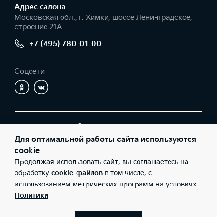
Адрес салонa
Московская обл., г. Химки, шоссе Ленинградское,
строение 21А
+7 (495) 780-01-00
Соцсети
Заказать звонок
Для оптимальной работы сайта используются
cookie
Продолжая использовать сайт, вы соглашаетесь на
© 2026 Юридические лица ООО «КЦ Шереметьево»
(Фактический адрес: Московская обл., г. Химки, шоссе
обработку
cookie-файлов
в том числе, с
Ленинградское, строение 21А; Телефон: +7 (495) 780-01-00;
использованием метрических программ на условиях
ИНН: 5047111019; ОГРН: 1095047012345), ООО «Киа Россия и
СНГ» (Фактический адрес: г.Москва, Валовая 26; Телефон: 8 800
Политики
301 08 80; ИНН: 7728674093; ОГРН: 5087746291760) ведут
деятельность на территории РФ в соответствии с
законодательством РФ. Реализуемые товары доступны к