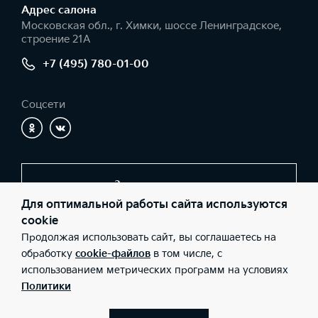
Адрес салонa
Московская обл., г. Химки, шоссе Ленинградское,
строение 21А
+7 (495) 780-01-00
Соцсети
Заказать звонок
Для оптимальной работы сайта используются
cookie
Продолжая использовать сайт, вы соглашаетесь на
© 2026 Юридические лица ООО «КЦ Шереметьево»
(Фактический адрес: Московская обл., г. Химки, шоссе
обработку
cookie-файлов
в том числе, с
Ленинградское, строение 21А; Телефон: +7 (495) 780-01-00;
использованием метрических программ на условиях
ИНН: 5047111019; ОГРН: 1095047012345), ООО «Киа Россия и
СНГ» (Фактический адрес: г.Москва, Валовая 26; Телефон: 8 800
Политики
301 08 80; ИНН: 7728674093; ОГРН: 5087746291760) ведут
деятельность на территории РФ в соответствии с
законодательством РФ. Реализуемые товары доступны к