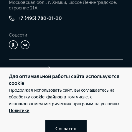
Московская обл., г. Химки, шоссе Ленинградское,
строение 21А
+7 (495) 780-01-00
Соцсети
Заказать звонок
Для оптимальной работы сайта используются
cookie
Продолжая использовать сайт, вы соглашаетесь на
© 2026 Юридические лица ООО «КЦ Шереметьево»
(Фактический адрес: Московская обл., г. Химки, шоссе
обработку
cookie-файлов
в том числе, с
Ленинградское, строение 21А; Телефон: +7 (495) 780-01-00;
использованием метрических программ на условиях
ИНН: 5047111019; ОГРН: 1095047012345), ООО «Киа Россия и
СНГ» (Фактический адрес: г.Москва, Валовая 26; Телефон: 8 800
Политики
301 08 80; ИНН: 7728674093; ОГРН: 5087746291760) ведут
деятельность на территории РФ в соответствии с
законодательством РФ. Реализуемые товары доступны к
получению на территории РФ. Информация о соответствующих
Согласен
моделях и комплектациях и их наличии, ценах, возможных