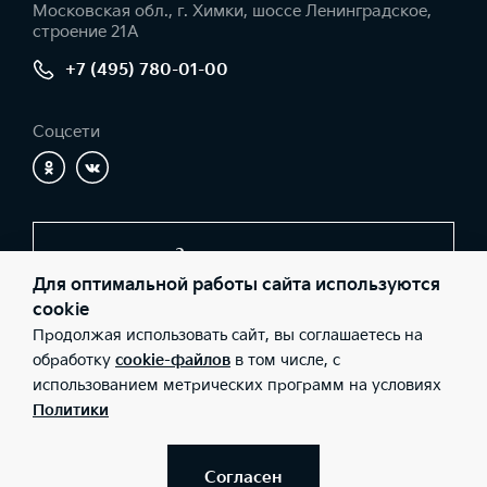
Московская обл., г. Химки, шоссе Ленинградское,
строение 21А
+7 (495) 780-01-00
Соцсети
Заказать звонок
Для оптимальной работы сайта используются
cookie
Продолжая использовать сайт, вы соглашаетесь на
© 2026 Юридические лица ООО «КЦ Шереметьево»
(Фактический адрес: Московская обл., г. Химки, шоссе
обработку
cookie-файлов
в том числе, с
Ленинградское, строение 21А; Телефон: +7 (495) 780-01-00;
использованием метрических программ на условиях
ИНН: 5047111019; ОГРН: 1095047012345), ООО «Киа Россия и
СНГ» (Фактический адрес: г.Москва, Валовая 26; Телефон: 8 800
Политики
301 08 80; ИНН: 7728674093; ОГРН: 5087746291760) ведут
деятельность на территории РФ в соответствии с
законодательством РФ. Реализуемые товары доступны к
получению на территории РФ. Информация о соответствующих
Согласен
моделях и комплектациях и их наличии, ценах, возможных