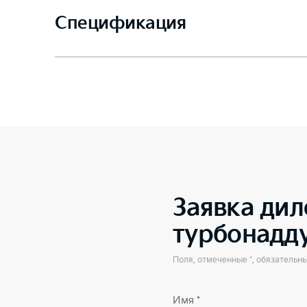
Спецификация
Заявка дил
турбонадд
Поля, отмеченные *, обязательн
Имя *