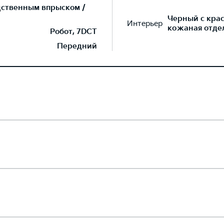
дственным впрыском /
Черный с кра
Интерьер
кожаная отдел
Робот, 7DCT
Передний