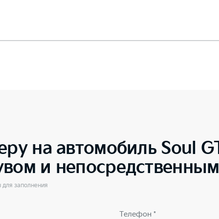
еру на автомобиль
Soul GT
увом и непосредственны
ы для заполнения
Телефон *