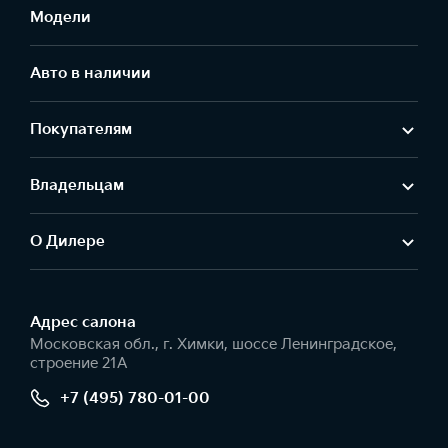
Передние датчики парковки
Модели
—
—
—
Авто в наличии
Камера заднего вида
Покупателям
—
—
—
Владельцам
Напоминание о пассажирах на заднем ряду (ROA)
О Дилере
Адрес салонa
Московская обл., г. Химки, шоссе Ленинградское,
строение 21А
+7 (495) 780-01-00