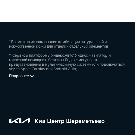
—
—
—
Ключ с дистанционным управлением центральным замком
—
—
* Возможно использование комбинации натуральной и
искусственной кожи для отделки отдельных элементов
Система бесключевого доступа Умный ключ (Smart Key) и
пуск двигателя кнопкой
** Сервисы платформы Яндекс.Авто: Яндекс.Навигатор и
голосовой помощник. Сервисы Яндекс могут быть
—
—
—
предустановлены в мультимедийную систему или подключаться
через Apple Carplay или Android Auto.
Подробнее
Дополнительная розетка 12V в багажном отделении
—
—
—
Задние датчики парковки
—
—
—
Киа Центр Шереметьево